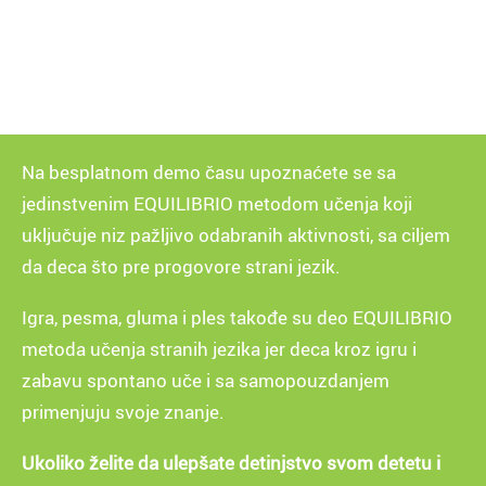
Na besplatnom demo času upoznaćete se sa
jedinstvenim EQUILIBRIO metodom učenja koji
uključuje niz pažljivo odabranih aktivnosti, sa ciljem
da deca što pre progovore strani jezik.
Igra, pesma, gluma i ples takođe su deo EQUILIBRIO
metoda učenja stranih jezika jer deca kroz igru i
zabavu spontano uče i sa samopouzdanjem
primenjuju svoje znanje.
Ukoliko želite da ulepšate detinjstvo svom detetu i