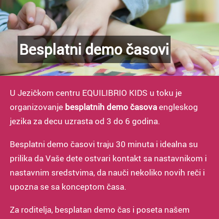
Besplatni demo časovi
U Jezičkom centru EQUILIBRIO KIDS u toku je
organizovanje
besplatnih demo časova
engleskog
jezika za decu uzrasta od 3 do 6 godina.
Besplatni demo časovi traju 30 minuta i idealna su
prilika da Vaše dete ostvari kontakt sa nastavnikom i
nastavnim sredstvima, da nauči nekoliko novih reči i
upozna se sa konceptom časa.
Za roditelja, besplatan demo čas i poseta našem