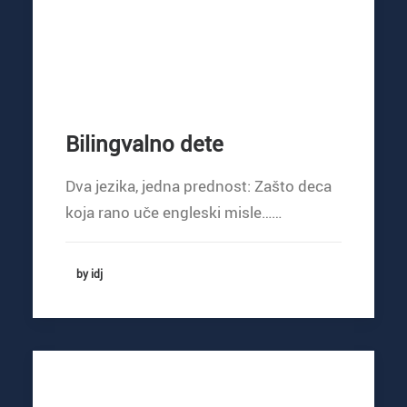
Bilingvalno dete
Dva jezika, jedna prednost: Zašto deca
koja rano uče engleski misle……
by idj