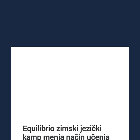
Equilibrio zimski jezički
kamp menja način učenja