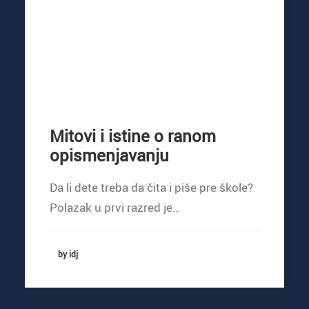
Mitovi i istine o ranom
opismenjavanju
Da li dete treba da čita i piše pre škole?
Polazak u prvi razred je…
by idj