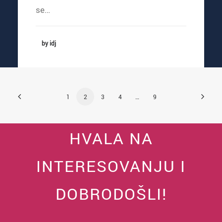
se…
by idj
1
2
3
4
…
9
HVALA NA
INTERESOVANJU I
DOBRODOŠLI!