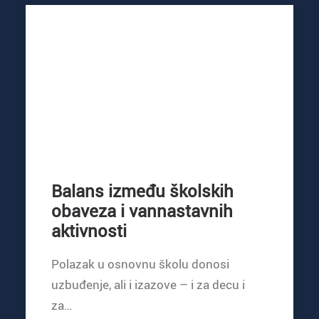
Balans između školskih
obaveza i vannastavnih
aktivnosti
Polazak u osnovnu školu donosi
uzbuđenje, ali i izazove – i za decu i
za…