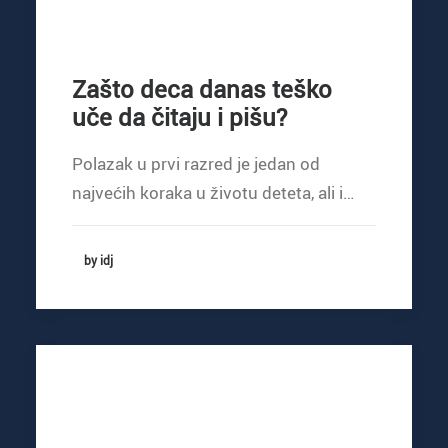
Zašto deca danas teško
uče da čitaju i pišu?
Polazak u prvi razred je jedan od
najvećih koraka u životu deteta, ali i…
by idj