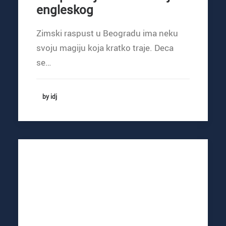
engleskog
Zimski raspust u Beogradu ima neku
svoju magiju koja kratko traje. Deca
se…
by idj