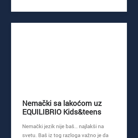
Nemački sa lakoćom uz
EQUILIBRIO Kids&teens
Nemački jezik nije baš… najlakši na
svetu. Baš iz tog razloga važno je da