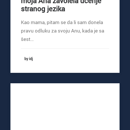
moja Ana zavolela učenje
stranog jezika
Kao mama, pitam se da li sam donela
pravu odluku za svoju Anu, kada je sa
šest…
by idj