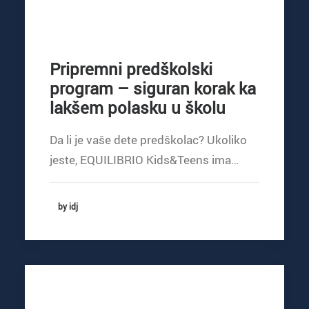
Pripremni predškolski
program – siguran korak ka
lakšem polasku u školu
Da li je vaše dete predškolac? Ukoliko
jeste, EQUILIBRIO Kids&Teens ima…
by idj