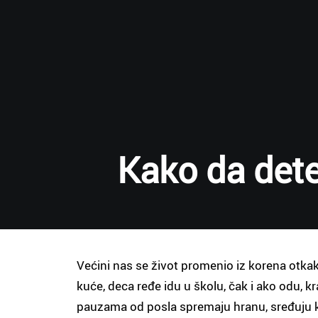
Kako da dete
Većini nas se život promenio iz korena otkak
kuće, deca ređe idu u školu, čak i ako odu, 
pauzama od posla spremaju hranu, sređuju ku