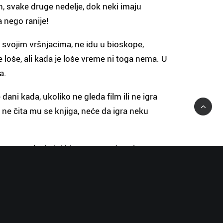
an, svake druge nedelje, dok neki imaju
 nego ranije!
 svojim vršnjacima, ne idu u bioskope,
e loše, ali kada je loše vreme ni toga nema. U
a.
ani kada, ukoliko ne gleda film ili ne igra
 ne čita mu se knjiga, neće da igra neku
 u meri u kojoj bi to on možda želeo, a on
a će se Marko povući u sebe, postaće
e par puta da „izbleji“ i bude nezainteresovan
 za mlade ljude. Stoga ostavlja svoj posao i