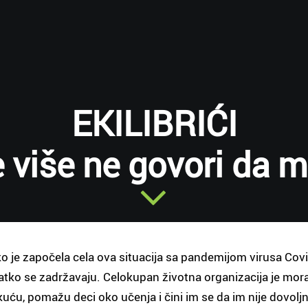
EKILIBRIĆI
 više ne govori da 
o je započela cela ova situacija sa pandemijom virusa Covid
kratko se zadržavaju. Celokupan životna organizacija je mora
ću, pomažu deci oko učenja i čini im se da im nije dovoljn