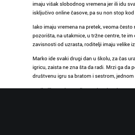
imaju višak slobodnog vremena jer ili idu sva
isključivo online časove, pa su non stop k
Iako imaju vremena na pretek, veoma često n
pozorišta, na utakmice, u tržne centre, te im
zavisnosti od uzrasta, roditelji imaju velik
Marko ide svaki drugi dan u školu, za čas ura
igricu, zaista ne zna šta da radi. Mrzi ga da
društvenu igru sa bratom i sestrom, jednom
Roditelji sa svim svojim poslovnim obavezam
ne želi sam da se trgne. Tu nastaje proble
neraspoložen, neispunjen, pomalo besan i to n
i neaktivan, ali tome je došao kraj jer predu
odlučuje da se pozabavi Markovom dosadom 