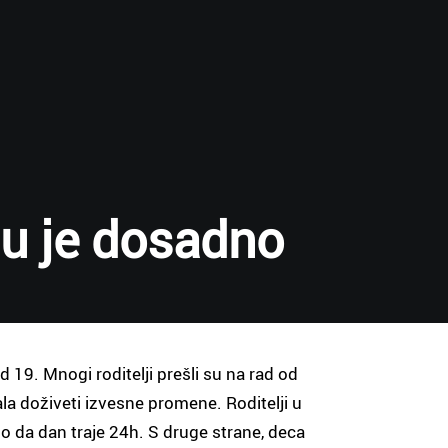
mu je dosadno
 19. Mnogi roditelji prešli su na rad od
la doživeti izvesne promene. Roditelji u
o da dan traje 24h. S druge strane, deca