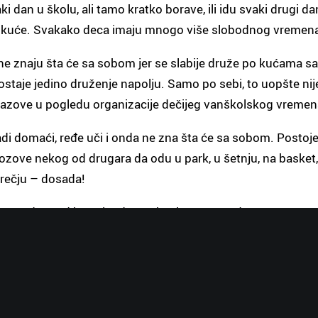
ki dan u školu, ali tamo kratko borave, ili idu svaki drugi d
od kuće. Svakako deca imaju mnogo više slobodnog vremena
e znaju šta će sa sobom jer se slabije druže po kućama sa
 ostaje jedino druženje napolju. Samo po sebi, to uopšte nij
e izazove u pogledu organizacije dečijeg vanškolskog vremen
di domaći, ređe uči i onda ne zna šta će sa sobom. Postoje d
 pozove nekog od drugara da odu u park, u šetnju, na basket,
 rečju – dosada!
a, radom od kuće i radom u kući, ne mogu da mu se posvete
m. Ukoliko takvo ponašanje potraje duže vreme, mama zna d
ije dobro za njegov celokupni razvoj ličnosti. Pustila ga j
go ostajanje u takvom pasivnom stanju uma i tela nije dobro
na vrlo zanimljiv način.