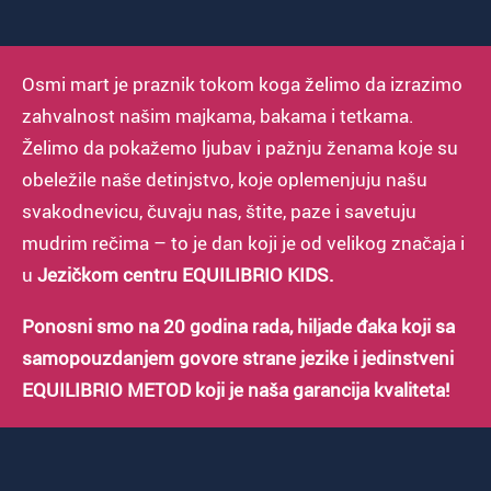
Osmi mart je praznik tokom koga želimo da izrazimo
zahvalnost našim majkama, bakama i tetkama.
Želimo da pokažemo ljubav i pažnju ženama koje su
obeležile naše detinjstvo, koje oplemenjuju našu
svakodnevicu, čuvaju nas, štite, paze i savetuju
mudrim rečima – to je dan koji je od velikog značaja i
u
Jezičkom centru EQUILIBRIO KIDS.
Ponosni smo na 20 godina rada, hiljade đaka koji sa
samopouzdanjem govore strane jezike i jedinstveni
EQUILIBRIO METOD koji je naša garancija kvaliteta!