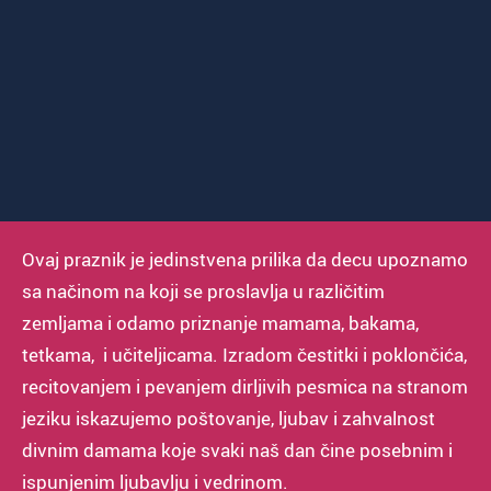
Ovaj praznik je jedinstvena prilika da decu upoznamo
sa načinom na koji se proslavlja u različitim
zemljama i odamo priznanje mamama, bakama,
tetkama, i učiteljicama. Izradom čestitki i poklončića,
recitovanjem i pevanjem dirljivih pesmica na stranom
jeziku iskazujemo poštovanje, ljubav i zahvalnost
divnim damama koje svaki naš dan čine posebnim i
ispunjenim ljubavlju i vedrinom.