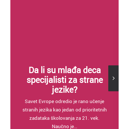
Da li su mlađa deca
specijalisti za strane
jezike?
Savet Evrope odredio je rano učenje
stranih jezika kao jedan od prioritetnih
zadataka školovanja za 21. vek.
Naučno je…