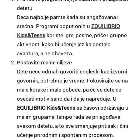
detetu
Deca najbolje pamte kada su angažovana i
srećna. Programi poput onih u
EQUILIBRIO
Kids&Teens
koriste igre, pesme, priče i grupne
aktivnosti kako bi učenje jezika postalo
avantura, a ne obaveza.
Postavite realne ciljeve
Dete neće odmah govoriti engleski kao izvorni
govornik, potrebno je vreme. Fokusirajte se na
male korake i male pobede, pa će se dete će
osećati motivisano da i dalje napreduje. U
EQUILIBRIO Kids&Teens
se časovi održavaju u
malim grupama, tempo rada se prilagođava
svakom detetu, a to sve smanjuje pritisak i čini
učenje prirodnim i spontanim procesom.