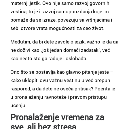
maternji jezik. Ovo nije samo razvoj govornih
veština, to je i razvoj samopouzdanja koje im
pomaže da se izraze, povezuju sa vršnjacima i
sebi otvore vrata mogućnosti za ceo život.
Međutim, da bi dete zavolelo jezik, važno je da ga
ne doživi kao „još jedan domaći zadatak“, već
kao nešto što ga raduje i oslobađa.
Ono što se postavlja kao glavno pitanje jeste –
kako uklopiti ovu važnu veštinu u već prepun
raspored, a da dete ne oseća pritisak? Poenta je
u pronalaženju ravnoteže i pravom pristupu
učenju.
Pronalaženje vremena za
sve, ali bez stresa