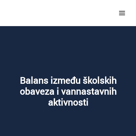
KURSEVI STRANIH JEZIKA
SPECIJALIZOVANI KURSEVI
Balans između školskih
JEZIČKI KAMPOVI
obaveza i vannastavnih
aktivnosti