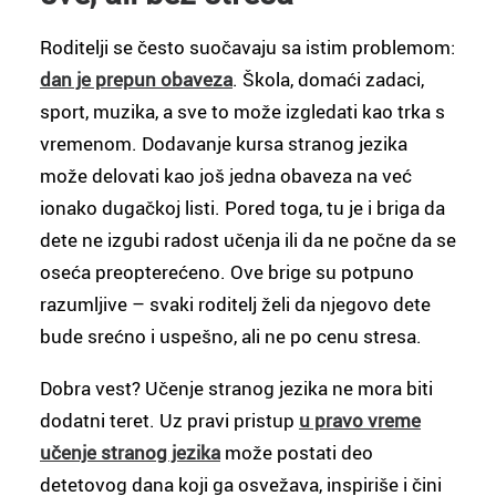
Roditelji se često suočavaju sa istim problemom:
dan je prepun obaveza
. Škola, domaći zadaci,
sport, muzika, a sve to može izgledati kao trka s
vremenom. Dodavanje kursa stranog jezika
može delovati kao još jedna obaveza na već
ionako dugačkoj listi. Pored toga, tu je i briga da
dete ne izgubi radost učenja ili da ne počne da se
oseća preopterećeno. Ove brige su potpuno
razumljive – svaki roditelj želi da njegovo dete
bude srećno i uspešno, ali ne po cenu stresa.
Dobra vest? Učenje stranog jezika ne mora biti
dodatni teret. Uz pravi pristup
u pravo vreme
učenje stranog jezika
može postati deo
detetovog dana koji ga osvežava, inspiriše i čini