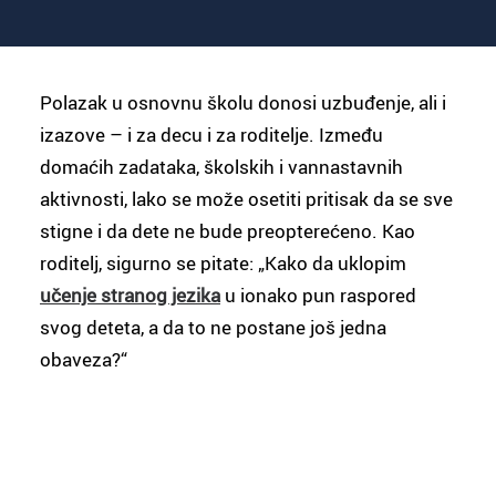
Polazak u osnovnu školu donosi uzbuđenje, ali i
izazove – i za decu i za roditelje. Između
domaćih zadataka, školskih i vannastavnih
aktivnosti, lako se može osetiti pritisak da se sve
stigne i da dete ne bude preopterećeno. Kao
roditelj, sigurno se pitate: „Kako da uklopim
učenje stranog jezika
u ionako pun raspored
svog deteta, a da to ne postane još jedna
obaveza?“