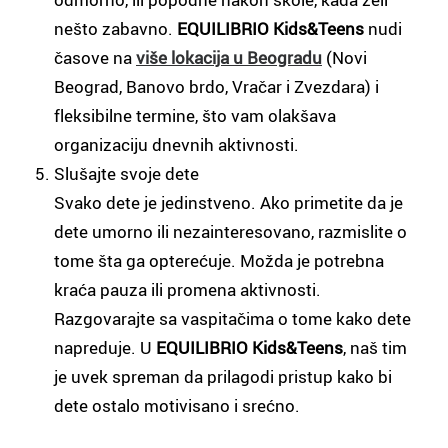
nešto zabavno.
EQUILIBRIO Kids&Teens
nudi
časove na
više lokacija u Beogradu
(Novi
Beograd, Banovo brdo, Vračar i Zvezdara) i
fleksibilne termine, što vam olakšava
organizaciju dnevnih aktivnosti.
Slušajte svoje dete
Svako dete je jedinstveno. Ako primetite da je
dete umorno ili nezainteresovano, razmislite o
tome šta ga opterećuje. Možda je potrebna
kraća pauza ili promena aktivnosti.
Razgovarajte sa vaspitačima o tome kako dete
napreduje. U
EQUILIBRIO Kids&Teens
, naš tim
je uvek spreman da prilagodi pristup kako bi
dete ostalo motivisano i srećno.