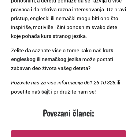
ponosnim, a detetu pomaže da se razvija u više
pravaca i da otkriva razna interesovanja. Uz pravi
pristup, engleski ili nemački mogu biti ono što
inspiriše, motiviše i čini ponosnim svako dete
koje pohađa kurs stranog jezika.
Želite da saznate više o tome kako naš
kurs
engleskog ili nemačkog jezika
može postati
zabavan deo života vašeg deteta?
ili
Pozovite nas za više informacija 061 26 10 328.
posetite naš
sajt
i pridružite nam se!
Povezani članci: