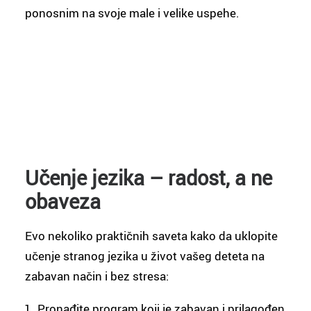
ponosnim na svoje male i velike uspehe.
Učenje jezika – radost, a ne
obaveza
Evo nekoliko praktičnih saveta kako da uklopite
učenje stranog jezika u život vašeg deteta na
zabavan način i bez stresa:
Pronađite program koji je zabavan i prilagođen