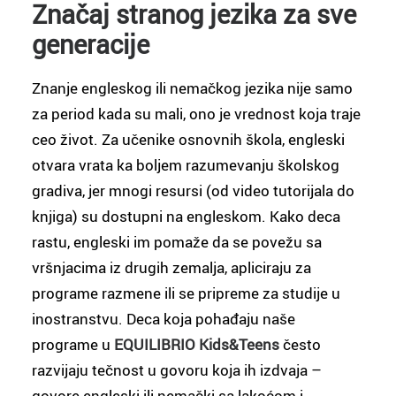
Značaj stranog jezika za sve
generacije
Znanje engleskog ili nemačkog jezika nije samo
za period kada su mali, ono je vrednost koja traje
ceo život. Za učenike osnovnih škola, engleski
otvara vrata ka boljem razumevanju školskog
gradiva, jer mnogi resursi (od video tutorijala do
knjiga) su dostupni na engleskom. Kako deca
rastu, engleski im pomaže da se povežu sa
vršnjacima iz drugih zemalja, apliciraju za
programe razmene ili se pripreme za studije u
inostranstvu. Deca koja pohađaju naše
programe u
EQUILIBRIO Kids&Teens
često
razvijaju tečnost u govoru koja ih izdvaja –
govore engleski ili nemački sa lakoćom i