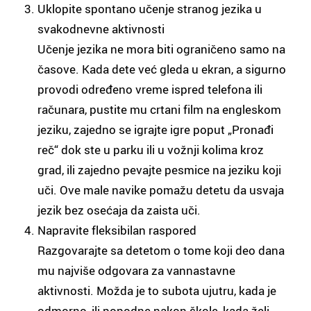
Uklopite spontano učenje stranog jezika u
svakodnevne aktivnosti
Učenje jezika ne mora biti ograničeno samo na
časove. Kada dete već gleda u ekran, a sigurno
provodi određeno vreme ispred telefona ili
računara, pustite mu crtani film na engleskom
jeziku, zajedno se igrajte igre poput „Pronađi
reč“ dok ste u parku ili u vožnji kolima kroz
grad, ili zajedno pevajte pesmice na jeziku koji
uči. Ove male navike pomažu detetu da usvaja
jezik bez osećaja da zaista uči.
Napravite fleksibilan raspored
Razgovarajte sa detetom o tome koji deo dana
mu najviše odgovara za vannastavne
aktivnosti. Možda je to subota ujutru, kada je
odmorno, ili popodne nakon škole, kada želi