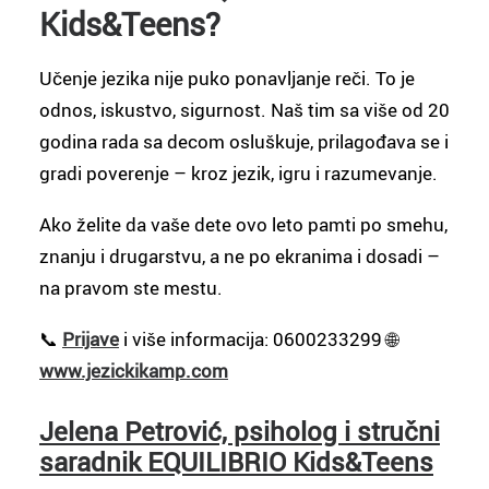
Kids&Teens?
Učenje jezika nije puko ponavljanje reči. To je
odnos, iskustvo, sigurnost. Naš tim sa više od 20
godina rada sa decom osluškuje, prilagođava se i
gradi poverenje – kroz jezik, igru i razumevanje.
Ako želite da vaše dete ovo leto pamti po smehu,
znanju i drugarstvu, a ne po ekranima i dosadi –
na pravom ste mestu.
📞
Prijave
i više informacija: 0600233299 🌐
www.jezickikamp.com
Jelena Petrović, psiholog i stručni
saradnik EQUILIBRIO Kids&Teens