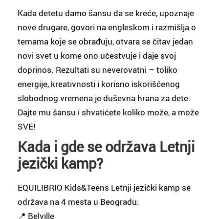
Kada detetu damo šansu da se kreće, upoznaje
nove drugare, govori na engleskom i razmišlja o
temama koje se obrađuju, otvara se čitav jedan
novi svet u kome ono učestvuje i daje svoj
doprinos. Rezultati su neverovatni – toliko
energije, kreativnosti i korisno iskorišćenog
slobodnog vremena je duševna hrana za dete.
Dajte mu šansu i shvatićete koliko može, a može
SVE!
Kada i gde se održava Letnji
jezički kamp?
EQUILIBRIO Kids&Teens Letnji jezički kamp se
održava na 4 mesta u Beogradu:
📍 Belville