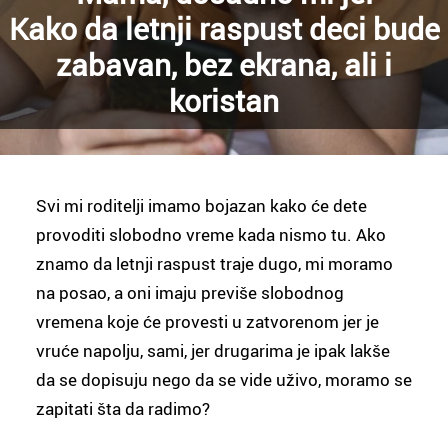
Kako da letnji raspust deci bude
zabavan, bez ekrana, ali i
koristan
Svi mi roditelji imamo bojazan kako će dete
provoditi slobodno vreme kada nismo tu. Ako
znamo da letnji raspust traje dugo, mi moramo
na posao, a oni imaju previše slobodnog
vremena koje će provesti u zatvorenom jer je
vruće napolju, sami, jer drugarima je ipak lakše
da se dopisuju nego da se vide uživo, moramo se
zapitati šta da radimo?