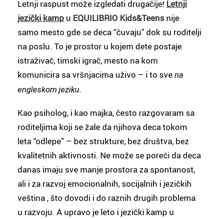
Letnji raspust može izgledati drugačije!
Letnji
jezički kamp
u
EQUILIBRIO Kids&Teens
nije
samo mesto gde se deca “čuvaju” dok su roditelji
na poslu. To je prostor u kojem dete postaje
istraživač, timski igrač, mesto na kom
komunicira sa vršnjacima uživo – i to sve
na
.
engleskom jeziku
Kao psiholog, i kao majka, često razgovaram sa
roditeljima koji se žale da njihova deca tokom
leta “odlepe” – bez strukture, bez društva, bez
kvalitetnih aktivnosti. Ne može se poreći da deca
danas imaju sve manje prostora za spontanost,
ali i za razvoj emocionalnih, socijalnih i jezičkih
veština , što dovodi i do raznih drugih problema
u razvoju. A upravo je leto i jezički kamp u