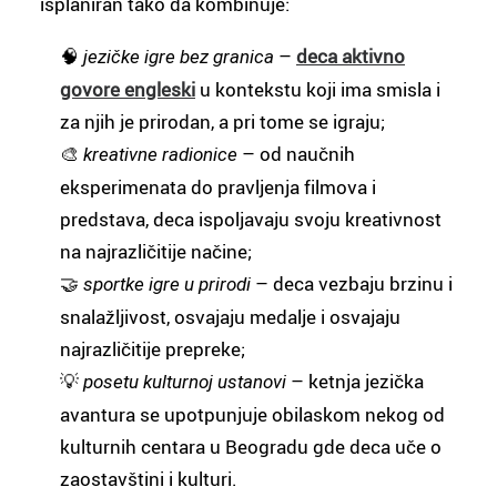
isplaniran tako da kombinuje:
🧠
–
deca aktivno
jezičke igre bez granica
govore engleski
u kontekstu koji ima smisla i
za njih je prirodan, a pri tome se igraju;
🎨
– od naučnih
kreativne radionice
eksperimenata do pravljenja filmova i
predstava, deca ispoljavaju svoju kreativnost
na najrazličitije načine;
🤝
– deca vezbaju brzinu i
sportke igre u prirodi
snalažljivost, osvajaju medalje i osvajaju
najrazličitije prepreke;
💡
– ketnja jezička
posetu kulturnoj ustanovi
avantura se upotpunjuje obilaskom nekog od
kulturnih centara u Beogradu gde deca uče o
zaostavštini i kulturi.