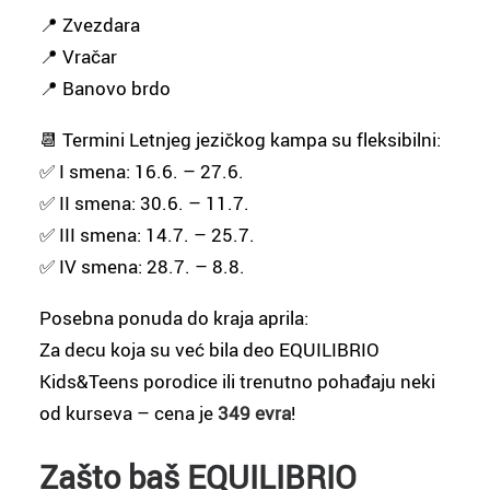
📍 Zvezdara
📍 Vračar
📍 Banovo brdo
📆 Termini Letnjeg jezičkog kampa su fleksibilni:
✅ I smena: 16.6. – 27.6.
✅ II smena: 30.6. – 11.7.
✅ III smena: 14.7. – 25.7.
✅ IV smena: 28.7. – 8.8.
Posebna ponuda do kraja aprila:
Za decu koja su već bila deo EQUILIBRIO
Kids&Teens porodice ili trenutno pohađaju neki
od kurseva – cena je
349 evra
!
Zašto baš EQUILIBRIO