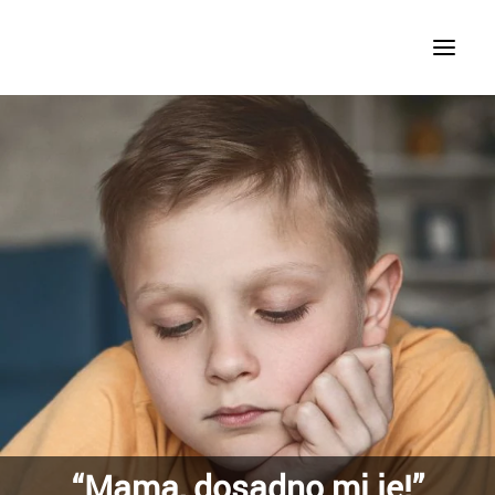
KURSEVI STRANIH JEZIKA
SPECIJALIZOVANI KURSEVI
JEZIČKI KAMPOVI
“Mama, dosadno mi je!”