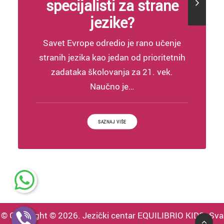
specijalisti za strane
jezike?
Savet Evrope odredio je rano učenje
stranih jezika kao jedan od prioritetnih
zadataka školovanja za 21. vek.
Naučno je…
SAZNAJTE VIŠE DA LI SU MLADA DECA SPECI
SAZNAJ VIŠE
<
© Copyright © 2026. Jezički centar EQUILIBRIO KIDS. Sva