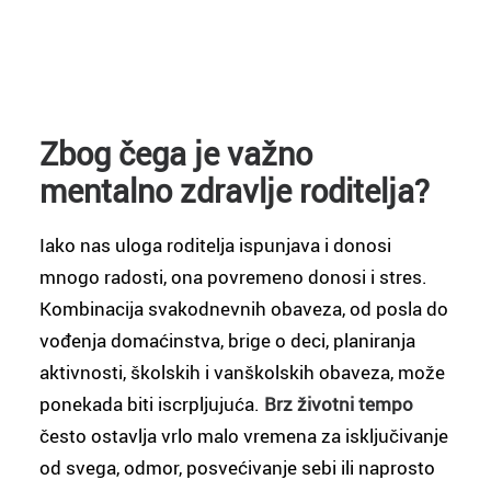
Zbog čega je važno
mentalno zdravlje roditelja?
Iako nas uloga roditelja ispunjava i donosi
mnogo radosti, ona povremeno donosi i stres.
Kombinacija svakodnevnih obaveza, od posla do
vođenja domaćinstva, brige o deci, planiranja
aktivnosti, školskih i vanškolskih obaveza, može
ponekada biti iscrpljujuća.
Brz životni tempo
često ostavlja vrlo malo vremena za isključivanje
od svega, odmor, posvećivanje sebi ili naprosto