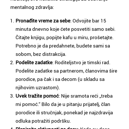
mentalnog zdravlja:
Pronađite vreme za sebe
: Odvojite bar 15
minuta dnevno koje ćete posvetiti samo sebi.
Čitajte knjigu, popijte kafu u miru, prošetajte.
Potrebno je da predahnete, budete sami sa
sobom, bez distrakcija.
Podelite zadatke
: Roditeljstvo je timski rad.
Podelite zadatke sa partnerom, članovima šire
porodice, pa čak i sa decom (u skladu sa
njihovim uzrastom).
Uvek tražite pomoć
: Nije sramota reći „treba
mi pomoć.“ Bilo da je u pitanju prijatelj, član
porodice ili stručnjak, ponekad je najzdravija
odluka potražiti podršku.