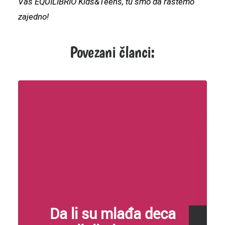
Vaš EQUILIBRIO Kids&Teens, tu smo da rastemo
zajedno!
Povezani članci:
Da li su mlađa deca