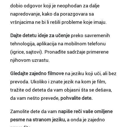
dobio odgovor koji je neophodan za dalje
napredovanje, kako da porazgovara sa
vršnjacima ne bi li rešili probleme koje imaju.
Dajte detetu ideje za učenje
preko savremenih
tehnologija, aplikacija na mobilnom telefonu
(igrice, sajtovi). Pronađite sadržaje primerene
njihovom uzrastu.
Gledajte zajedno filmove
na jeziku koji uči, ali bez
prevoda. Ukoliko i znate jezik na kom je film,
tražite od deteta da vam objasni šta se dešava,
da vam nešto prevede,
pohvalite
dete.
Zamolite dete da vam
napiše reči vaše omiljene
pesme na stranom jeziku,
a onda je zajedno