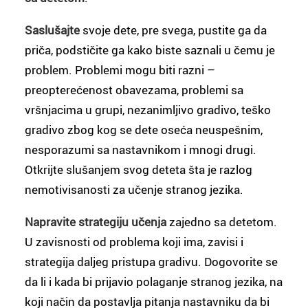
Saslušajte
svoje dete, pre svega, pustite ga da
priča, podstičite ga kako biste saznali u čemu je
problem. Problemi mogu biti razni –
preopterećenost obavezama, problemi sa
vršnjacima u grupi, nezanimljivo gradivo, teško
gradivo zbog kog se dete oseća neuspešnim,
nesporazumi sa nastavnikom i mnogi drugi.
Otkrijte slušanjem svog deteta šta je razlog
nemotivisanosti za učenje stranog jezika.
Napravite strategiju učenja
zajedno sa detetom.
U zavisnosti od problema koji ima, zavisi i
strategija daljeg pristupa gradivu. Dogovorite se
da li i kada bi prijavio polaganje stranog jezika, na
koji način da postavlja pitanja nastavniku da bi