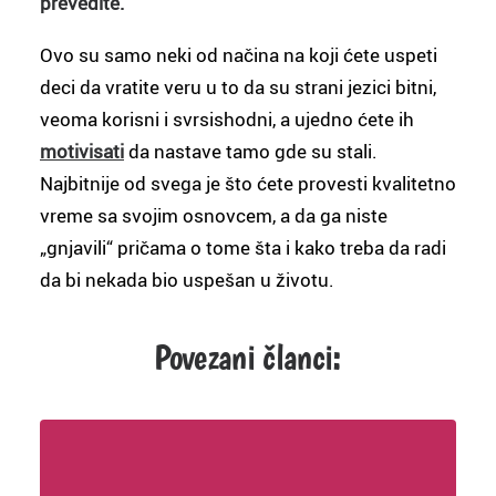
prevedite.
Ovo su samo neki od načina na koji ćete uspeti
deci da vratite veru u to da su strani jezici bitni,
veoma korisni i svrsishodni, a ujedno ćete ih
motivisati
da nastave tamo gde su stali.
Najbitnije od svega je što ćete provesti kvalitetno
vreme sa svojim osnovcem, a da ga niste
„gnjavili“ pričama o tome šta i kako treba da radi
da bi nekada bio uspešan u životu.
Povezani članci: