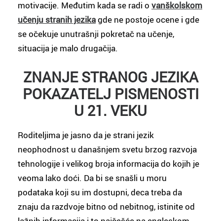
motivacije. Međutim kada se radi o
vanškolskom
učenju stranih jezika
gde ne postoje ocene i gde
se očekuje unutrašnji pokretač na učenje,
situacija je malo drugačija.
ZNANJE STRANOG JEZIKA
POKAZATELJ PISMENOSTI
U 21. VEKU
Roditeljima je jasno da je strani jezik
neophodnost u današnjem svetu brzog razvoja
tehnologije i velikog broja informacija do kojih je
veoma lako doći. Da bi se snašli u moru
podataka koji su im dostupni, deca treba da
znaju da razdvoje bitno od nebitnog, istinite od
lažnih informacija i to najčešće na engleskom