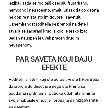
jezika? Tada se roditelji osećaju frustrirano,
nemoćno i neuspešno. Imaju utisak da do deteta
ne dopire ništa što im govore i savetuju.
Uznemirenost roditelja se prenosi na dete i
stvara se začarani krug iz kog je teško izaći.
Jedan neuspeh je uvek praćen drugim
neuspehom.
PAR SAVETA KOJI DAJU
EFEKTE
Roditelji, vi ste ti koji ste odrasli, vi ste ti koji treba
da izbroje do deset pre nego što krenu sa
osudama i grdnjama. Duboko udahnite, smirite
svoje nabujale emocije i probajte da
razgovarate
sa detetom
.