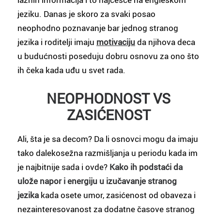
jeziku. Danas je skoro za svaki posao
neophodno poznavanje bar jednog stranog
jezika i roditelji imaju
motivaciju
da njihova deca
u budućnosti poseduju dobru osnovu za ono što
ih čeka kada uđu u svet rada.
NEOPHODNOST VS
ZASIĆENOST
Ali, šta je sa decom? Da li osnovci mogu da imaju
tako dalekosežna razmišljanja u periodu kada im
je najbitnije sada i ovde?
Kako ih podstaći da
ulože napor i energiju u izučavanje stranog
jezika
kada osete umor, zasićenost od obaveza i
nezainteresovanost za dodatne časove stranog