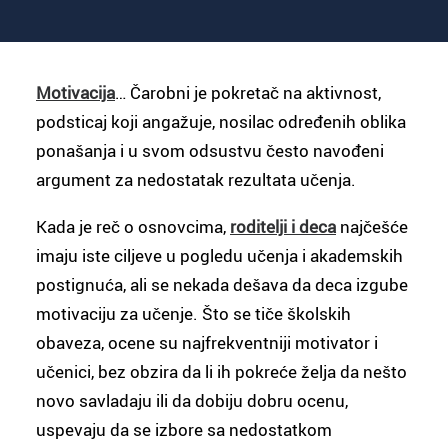
Motivacija
… Čarobni je pokretač na aktivnost,
podsticaj koji angažuje, nosilac određenih oblika
ponašanja i u svom odsustvu često navođeni
argument za nedostatak rezultata učenja.
Kada je reč o osnovcima,
roditelji i deca
najčešće
imaju iste ciljeve u pogledu učenja i akademskih
postignuća, ali se nekada dešava da deca izgube
motivaciju za učenje. Što se tiče školskih
obaveza, ocene su najfrekventniji motivator i
učenici, bez obzira da li ih pokreće želja da nešto
novo savladaju ili da dobiju dobru ocenu,
uspevaju da se izbore sa nedostatkom