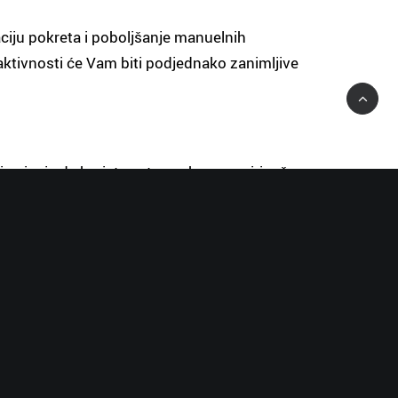
aciju pokreta i poboljšanje manuelnih
aktivnosti će Vam biti podjednako zanimljive
vo im je da koriste vatu, makarone, pirinač,
ave figurice. Ovde možete koristiti
 podlogu. To vaše remek delo možete posle
u i interesovanju deteta i neizostavno
a šta mu se najviše dopalo, šta mu se nije
 posmatra i zajedno izvucite pouku.