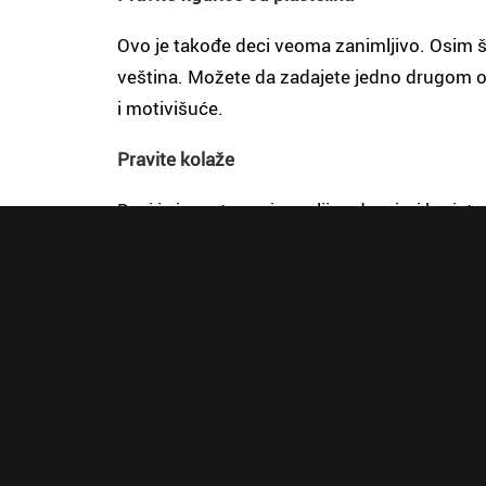
Ovo je takođe deci veoma zanimljivo. Osim št
veština. Možete da zadajete jedno drugom obl
i motivišuće.
Pravite kolaže
Deci je izuzetno primamljivo da u igri korist
pasulj, dugmad, konce (naravno, sve ovo ukoli
kamenčiće, papiriće u boji, isečke iz novina, 
okačiti na zid i radovati se produktu svoje i
Čitajte knjige i priče
Da bi Vaše dete zavolelo čitanje i svet knjig
zanimljivu. Nakon što pročitate priču, bajku,
dopalo, šta misli o postupcima likova, kako b