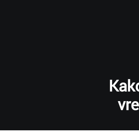
Kako
vr