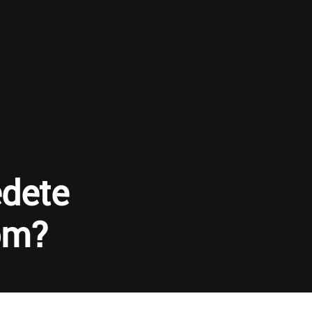
edete
om?