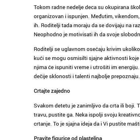
Tokom radne nedelje deca su okupirana škols
organizovan i ispunjen. Međutim, vikendom, 
ih. Roditelji tada moraju da se dovijaju na razl
Neophodno je motivisati ih da svoje slobodn
Roditelji se uglavnom osećaju krivim ukoliko
kući se mogu osmisilti sjajne aktivnosti koje 
njima će ispuniti vreme i utrošiti im energiju
dečije sklonosti i talenti najbolje prepoznaju.
Crtajte zajedno
Svakom detetu je zanimljivo da crta ili boji. T
travu, pustite ga. Neka ispolji svoju kreati
crtanje. To je sjajna ideja da i Vi pustite mašt
Pravite figurice od plastelina