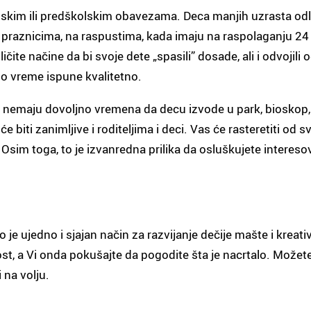
kim ili predškolskim obavezama. Deca manjih uzrasta odla
praznicima, na raspustima, kada imaju na raspolaganju 24 
ičite načine da bi svoje dete „spasili” dosade, ali i odvojili od
o vreme ispune kvalitetno.
 nemaju dovoljno vremena da decu izvode u park, bioskop, p
će biti zanimljive i roditeljima i deci. Vas će rasteretiti o
. Osim toga, to je izvanredna prilika da osluškujete interes
o je ujedno i sjajan način za razvijanje dečije mašte i kreati
vnost, a Vi onda pokušajte da pogodite šta je nacrtalo. Mož
i na volju.