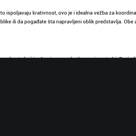
o ispoljavaju krativnost, ovo je i idealna vežba za koordin
ike ili da pogađate šta napravljeni oblik predstavlja. Obe 
e predmete koji inače nisu u svakodnevnoj upotrebi. Zanimlji
ko deca nisu isuviše mala) i lepe ih na karton, platno ili pr
stare fotografije, štapiće, cveće i sve to lepiti na željenu
 detetove mašte.
e važno je da odaberete pravu literaturu, prilagođenu uzrast
 pesmu, sa detetom treba da popričate o utiscima. Pitajte g
i ono postupilo u nekoj situaciji. Nučite dete da analizira,