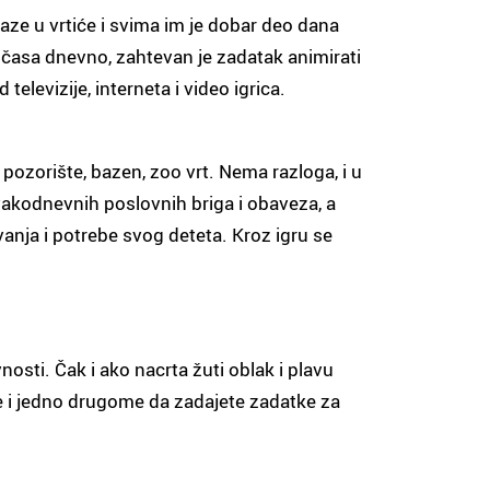
ze u vrtiće i svima im je dobar deo dana
časa dnevno, zahtevan je zadatak animirati
 televizije, interneta i video igrica.
ozorište, bazen, zoo vrt. Nema razloga, i u
d svakodnevnih poslovnih briga i obaveza, a
ovanja i potrebe svog deteta. Kroz igru se
vnosti. Čak i ako nacrta žuti oblak i plavu
ete i jedno drugome da zadajete zadatke za