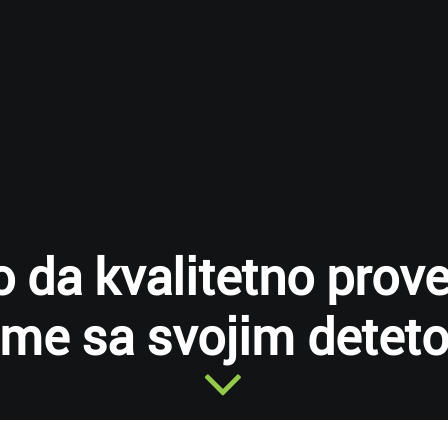
 da kvalitetno prov
eme sa svojim detet