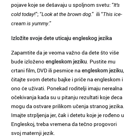
pojave koje se dešavaju u spoljnom svetu: “
It’s
!”; “
.” ili “
cold today
Look at the brown dog
This ice-
.”
cream is yummy
Izložite svoje dete uticaju engleskog jezika
Zapamtite da je veoma važno da dete što više
bude izloženo
engleskom jeziku
. Pustite mu
crtani film, DVD ili pesmice na
engleskom jeziku
,
čitajte svom detetu bajke i priče na engleskom i
ono će uživati. Ponekad roditelji imaju nerealna
očekivanja kada su u pitanju rezultati koje deca
mogu da ostvare prilikom učenja stranog jezika.
Imajte strpljenja jer, čak i detetu koje je rođeno u
Engleskoj, treba vremena da tečno progovori
svoj maternji jezik.