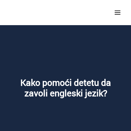
KURSEVI STRANIH JEZIKA
SPECIJALIZOVANI KURSEVI
JEZIČKI KAMPOVI
Kako pomoći detetu da
zavoli engleski jezik?