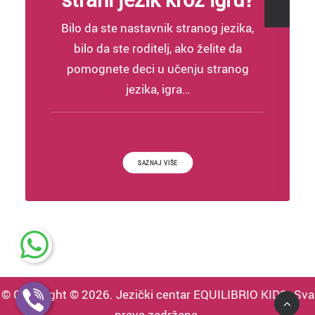
Bilo da ste nastavnik stranog jezika,
bilo da ste roditelj, ako želite da
pomognete deci u učenju stranog
jezika, igra…
SAZNAJTE VIŠE KAKO DA DETE NAUCI STRAN
SAZNAJ VIŠE
<
© Copyright © 2026. Jezički centar EQUILIBRIO KIDS. Sva
prava zadržana.