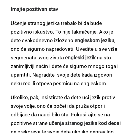
Imajte pozitivan stav
Učenje stranog jezika trebalo bi da bude
pozitivno iskustvo. To nije takmičenje. Ako je
dete svakodnevno izloženo
engleskom jeziku
,
ono će sigurno napredovati. Uvedite u sve više
segmenata svog života
engleski jezik
na što
zanimljiviji način i dete će sigurno mnogo toga i
upamtiti. Nagradite svoje dete kada izgovori
neku reč ili otpeva pesmicu na engleskom.
Ukoliko, pak, insistirate da dete uči jezik protiv
svoje volje, ono će početi da pruža otpor i
odbijaće da nauči bilo šta. Fokusirajte se na
pozitivne strane
učenja stranog jezika kod dece
i
ne prekorevajte svoje dete ukoliko nepravilno