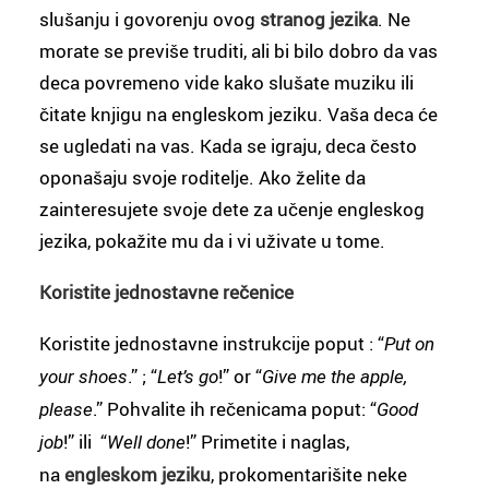
slušanju i govorenju ovog
stranog jezika
. Ne
morate se previše truditi, ali bi bilo dobro da vas
deca povremeno vide kako slušate muziku ili
čitate knjigu na engleskom jeziku. Vaša deca će
se ugledati na vas. Kada se igraju, deca često
oponašaju svoje roditelje. Ako želite da
zainteresujete svoje dete za učenje engleskog
jezika, pokažite mu da i vi uživate u tome.
Koristite jednostavne rečenice
Koristite jednostavne instrukcije poput : “
Put on
.” ; “
!” or “
your shoes
Let’s go
Give me the apple,
.” Pohvalite ih rečenicama poput: “
please
Good
!” ili “
!” Primetite i naglas,
job
Well done
na
engleskom jeziku
, prokomentarišite neke