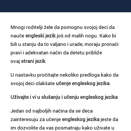
Mnogi roditelji žele da pomognu svojoj deci da
nauče
engleski jezik
još od malih nogu. Kako bi
bili u stanju da to valjano i urade, moraju pronaći
pravi i adekvatan način da detetu približe
ovaj
strani jezik
.
U nastavku pročitajte nekoliko predloga kako da
svojoj deci olakšate
učenje engleskog jezika
.
Uživajte i vi u slušanju i učenju engleskog jezika
Jedan od najboljih načina da se deca
zainteresuju za učenje
engleskog jezika
jeste da
im dozvolite da vas posmatraju kako uživate u