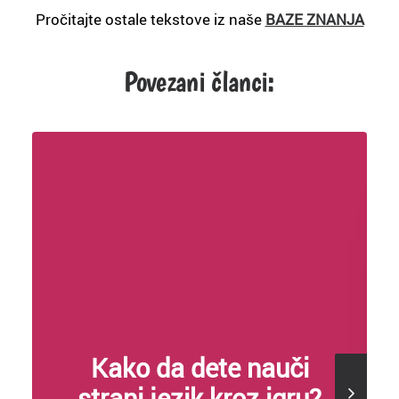
Pročitajte ostale tekstove iz naše
BAZE ZNANJA
Povezani članci:
Kako da dete nauči
strani jezik kroz igru?